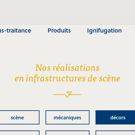
s-traitance
Produits
Ignifugation
Nos réalisations
en infrastructures de scène
scène
mécaniques
décors