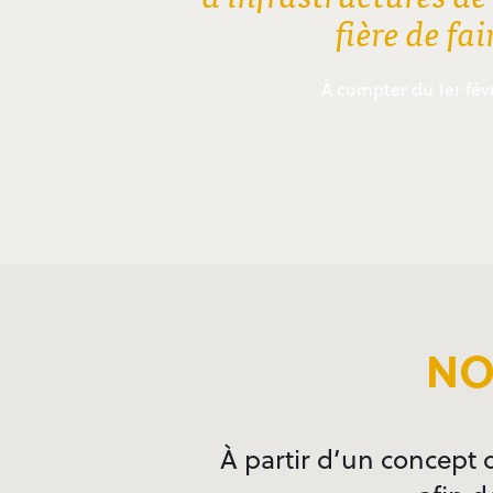
fière de fa
À compter du 1er fév
NO
À partir d’un concept