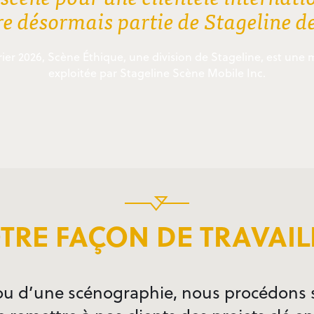
ire désormais partie de Stageline 
rier 2026, Scène Éthique, une division de Stageline, est u
exploitée par Stageline Scène Mobile Inc.
TRE FAÇON DE TRAVAIL
 ou d’une scénographie, nous procédons 