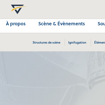
À propos
Scène & Évènements
Sou
Structures de scène
Ignifugation
Élémen