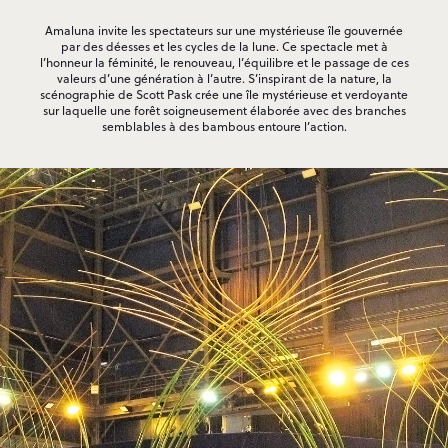
Amaluna invite les spectateurs sur une mystérieuse île gouvernée
par des déesses et les cycles de la lune. Ce spectacle met à
l’honneur la féminité, le renouveau, l’équilibre et le passage de ces
valeurs d’une génération à l’autre. S’inspirant de la nature, la
scénographie de Scott Pask crée une île mystérieuse et verdoyante
sur laquelle une forêt soigneusement élaborée avec des branches
semblables à des bambous entoure l’action.