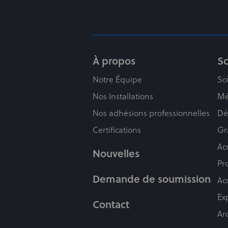
À propos
S
Notre Équipe
Sc
Nos Installations
Mé
Nos adhésions professionnelles
Dé
Certifications
Gr
Ac
Nouvelles
Pr
Demande de soumission
Ac
Ex
Contact
Ar