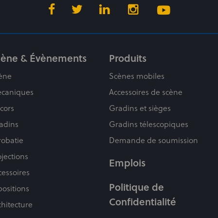
cène & Évènements
Produits
ène
Scènes mobiles
caniques
Accessoires de scène
cors
Gradins et sièges
adins
Gradins télescopiques
robatie
Demande de soumission
ojections
Emplois
cessoires
Politique de
positions
Confidentialité
chitecture