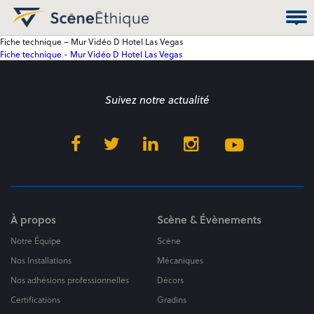
Fiche technique – Mur Vidéo D Hotel Las Vegas
Fiche technique - Mur Vidéo D Hotel Las Vegas
Suivez notre actualité
À propos
Scène & Évènements
Notre Équipe
Scène
Nos Installations
Mécaniques
Nos adhésions professionnelles
Décors
Certifications
Gradins